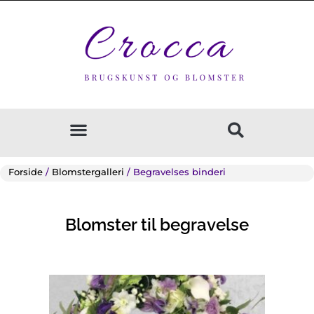
Gå
til
indholdet
Forside
/
Blomstergalleri
/ Begravelses binderi
Blomster til begravelse