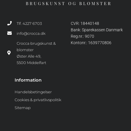
Tlf. 4227 6703
CVR: 18440148
Bank: Sparekassen Danmark
info@crocca.dk
Reg.nr.: 9070
Kontonr.: 1639770806
Crocca brugskunst &
blomster
Øster Alle 49,
5500 Middelfart
Information
Handelsbetingelser
Cookies & privatlivspolitik
Sitemap