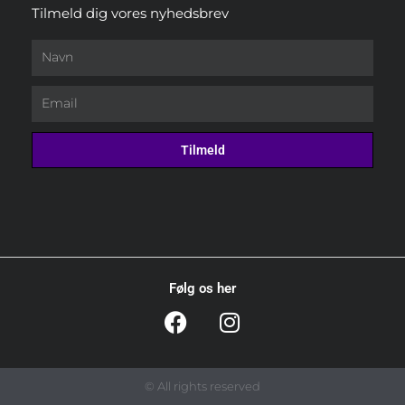
Tilmeld dig vores nyhedsbrev
Navn
Email
Tilmeld
Følg os her
F
I
a
n
c
s
e
t
© All rights reserved