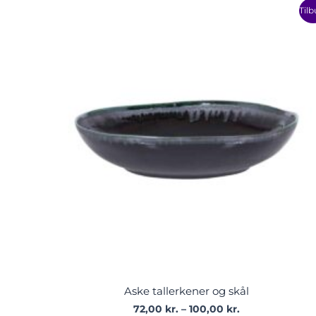
Prisinterval:
Dette
Tilb
72,00 kr.
vare
til
har
100,00 kr.
flere
varianter.
Muligheder
kan
vælges
på
varesiden
Aske tallerkener og skål
72,00
kr.
–
100,00
kr.