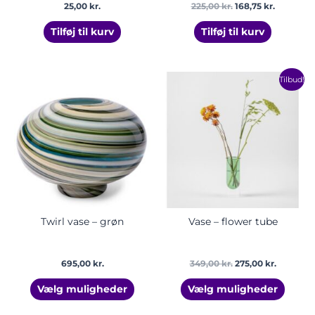
25,00
kr.
225,00
kr.
168,75
kr.
Tilføj til kurv
Tilføj til kurv
Den
Den
Dette
Dette
Tilbud!
oprindelige
aktuelle
vare
vare
pris
pris
har
har
var:
er:
349,00 kr..
275,00 kr.
flere
flere
varianter.
varian
Mulighederne
Mulig
kan
kan
vælges
vælge
på
på
varesiden
vares
Twirl vase – grøn
Vase – flower tube
695,00
kr.
349,00
kr.
275,00
kr.
Vælg muligheder
Vælg muligheder