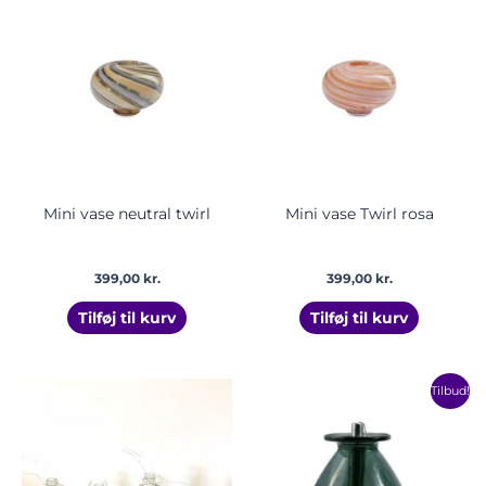
Mini vase neutral twirl
Mini vase Twirl rosa
399,00
kr.
399,00
kr.
Tilføj til kurv
Tilføj til kurv
Prisinte
Dette
Tilbud!
250,00 k
vare
til
har
300,00 k
flere
varian