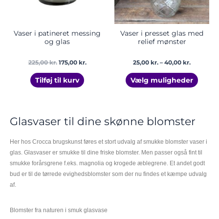
vælge
på
vares
Vaser i patineret messing
Vaser i presset glas med
og glas
relief mønster
225,00
kr.
175,00
kr.
25,00
kr.
–
40,00
kr.
Tilføj til kurv
Vælg muligheder
Glasvaser til dine skønne blomster
Her hos Crocca brugskunst føres et stort udvalg af smukke blomster vaser i
glas. Glasvaser er smukke til dine friske blomster. Men passer også fint til
smukke forårsgrene f.eks. magnolia og krogede æblegrene. Et andet godt
bud er til de tørrede evighedsblomster som der nu findes et kæmpe udvalg
af.
Blomster fra naturen i smuk glasvase