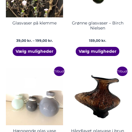
kan
kan
vælges
vælge
på
på
varesiden
vares
Glasvaser på klemme
Grønne glasvaser – Birch
Nielsen
39,00
kr.
–
199,00
kr.
159,00
kr.
Vælg muligheder
Vælg muligheder
Prisinterval:
Den
Den
Dette
Tilbud!
Tilbud!
17,50 kr.
oprindelige
aktuell
vare
til
pris
pris
har
28,00 kr.
var:
er:
1.700,00 kr..
1.500,00
flere
varianter.
Mulighederne
kan
vælges
på
varesiden
Hængende glas vase
Håndlavet glasvase i brun