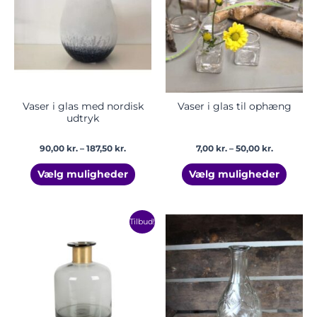
flere
flere
varianter.
varian
Mulighederne
Mulig
kan
kan
vælges
vælge
på
på
varesiden
vares
Vaser i glas med nordisk
Vaser i glas til ophæng
udtryk
90,00
kr.
–
187,50
kr.
7,00
kr.
–
50,00
kr.
Vælg muligheder
Vælg muligheder
Den
Den
Prisinterv
Dette
Tilbud!
oprindelige
aktuelle
25,00 kr.
vare
pris
pris
til
har
var:
er:
40,00 kr.
225,00 kr..
175,00 kr..
flere
varian
Mulig
kan