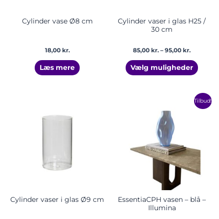
på
vares
Cylinder vase Ø8 cm
Cylinder vaser i glas H25 /
30 cm
18,00
kr.
85,00
kr.
–
95,00
kr.
Læs mere
Vælg muligheder
Prisinterval:
Prisinte
Dette
Dette
Tilbud!
28,00 kr.
399,00 k
vare
vare
til
til
har
har
43,00 kr.
750,00 k
flere
flere
varianter.
varian
Mulighederne
Mulig
kan
kan
vælges
vælge
på
på
varesiden
vares
Cylinder vaser i glas Ø9 cm
EssentiaCPH vasen – blå –
Illumina