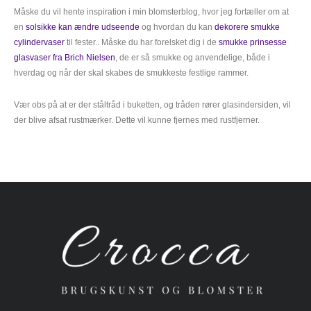
Måske du vil hente inspiration i min blomsterblog, hvor jeg fortæller om at
en
solsikke kan ændre udseende
og hvordan du kan
dekorere smukke
cylindervaser
til fester.
. Måske du har forelsket dig i de
smukke prinsesse
glasvaser fra Brich Nielsen
, de er så smukke og anvendelige, både i
hverdag og når der skal skabes de smukkeste festlige rammer.
Vær obs på at er der ståltråd i buketten, og tråden rører glasindersiden, vil
der blive afsat rustmærker. Dette vil kunne fjernes med rustfjerner.