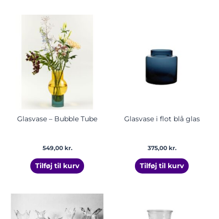
Glasvase – Bubble Tube
Glasvase i flot blå glas
549,00
kr.
375,00
kr.
Tilføj til kurv
Tilføj til kurv
Prisinterval:
Prisinterv
Dette
Dette
99,00 kr.
15,00 kr.
vare
vare
til
til