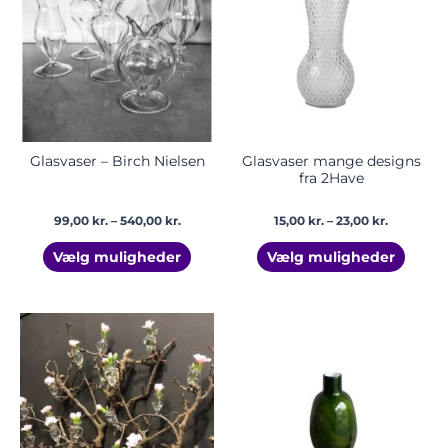
har
har
540,00 kr.
23,00 kr.
flere
flere
varianter.
varian
Mulighederne
Mulig
kan
kan
vælges
vælge
på
på
varesiden
vares
Glasvaser – Birch Nielsen
Glasvaser mange designs
fra 2Have
99,00
kr.
–
540,00
kr.
15,00
kr.
–
23,00
kr.
Vælg muligheder
Vælg muligheder
Prisinterval:
Dette
Dette
39,00 kr.
vare
vare
til
har
har
199,00 kr.
flere
flere
varianter.
varian
Mulighederne
Mulig