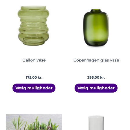
Dette
Dette
vare
vare
har
har
flere
flere
varianter.
varian
Mulighederne
Mulig
kan
kan
vælges
vælge
på
på
varesiden
vares
Ballon vase
Copenhagen glas vase
175,00
kr.
395,00
kr.
Vælg muligheder
Vælg muligheder
Prisinterval:
Dette
32,00 kr.
vare
til
har
225,00 kr.
flere