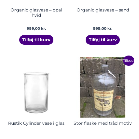
Organic glasvase – opal
Organic glasvase – sand
hvid
999,00
kr.
999,00
kr.
Tilføj til kurv
Tilføj til kurv
Den
Den
Tilbud!
oprindelige
aktuelle
pris
pris
var:
er:
225,00 kr..
168,75 kr.
Rustik Cylinder vase i glas
Stor flaske med tråd motiv