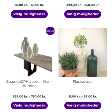
28,00
kr.
–
43,00
kr.
399,00
kr.
–
750,00
kr.
Vælg muligheder
Vælg muligheder
Prisinterval:
Prisinterv
Dette
Dette
Tilbud!
399,00 kr.
11,00 kr.
vare
vare
til
til
har
har
750,00 kr.
39,00 kr.
flere
flere
varianter.
varian
Mulighederne
Mulig
kan
kan
vælges
vælge
på
på
varesiden
vares
EssentiaCPH vasen – klar –
Flaskevaser
Illumina
399,00
kr.
–
750,00
kr.
11,00
kr.
–
39,00
kr.
Vælg muligheder
Vælg muligheder