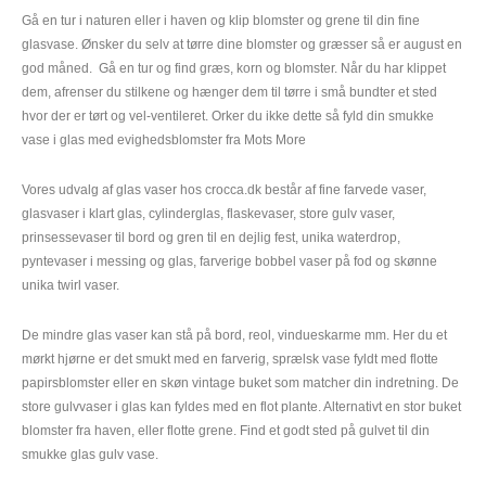
Gå en tur i naturen eller i haven og klip blomster og grene til din fine
glasvase. Ønsker du selv at tørre dine blomster og græsser så er august en
god måned. Gå en tur og find græs, korn og blomster. Når du har klippet
dem, afrenser du stilkene og hænger dem til tørre i små bundter et sted
hvor der er tørt og vel-ventileret. Orker du ikke dette så fyld din smukke
vase i glas med evighedsblomster fra Mots More
Vores udvalg af glas vaser hos crocca.dk består af fine farvede vaser,
glasvaser i klart glas, cylinderglas, flaskevaser, store gulv vaser,
prinsessevaser til bord og gren til en dejlig fest, unika waterdrop,
pyntevaser i messing og glas, farverige bobbel vaser på fod og skønne
unika twirl vaser.
De mindre glas vaser kan stå på bord, reol, vindueskarme mm. Her du et
mørkt hjørne er det smukt med en farverig, sprælsk vase fyldt med flotte
papirsblomster eller en skøn vintage buket som matcher din indretning. De
store gulvvaser i glas kan fyldes med en flot plante. Alternativt en stor buket
blomster fra haven, eller flotte grene. Find et godt sted på gulvet til din
smukke glas gulv vase.