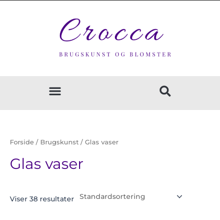
Gå
til
indholdet
Forside
/
Brugskunst
/ Glas vaser
Glas vaser
Viser 38 resultater