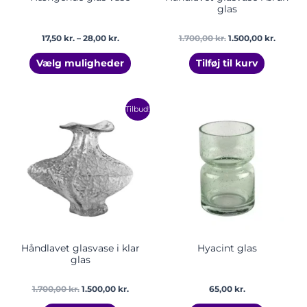
glas
17,50
kr.
–
28,00
kr.
1.700,00
kr.
1.500,00
kr.
Vælg muligheder
Tilføj til kurv
Den
Den
Tilbud!
oprindelige
aktuelle
pris
pris
var:
er:
1.700,00 kr..
1.500,00 kr..
Håndlavet glasvase i klar
Hyacint glas
glas
1.700,00
kr.
1.500,00
kr.
65,00
kr.