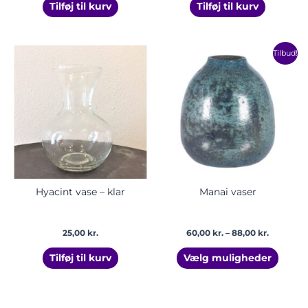
Tilføj til kurv
Tilføj til kurv
Prisinterv
Dette
Tilbud!
60,00 kr.
vare
til
har
88,00 kr.
flere
varian
Mulig
kan
vælge
på
vares
Hyacint vase – klar
Manai vaser
25,00
kr.
60,00
kr.
–
88,00
kr.
Tilføj til kurv
Vælg muligheder