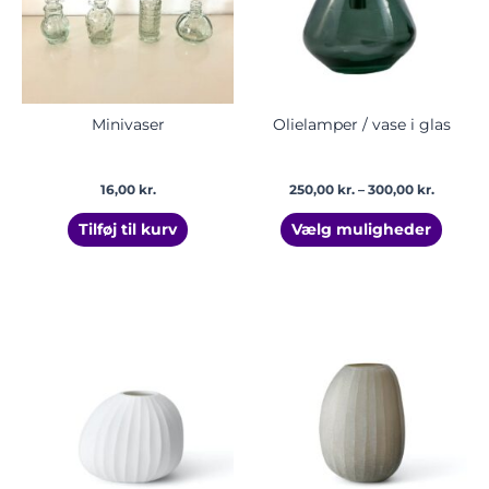
Mulig
kan
vælge
på
vares
Minivaser
Olielamper / vase i glas
16,00
kr.
250,00
kr.
–
300,00
kr.
Tilføj til kurv
Vælg muligheder