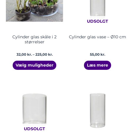
varianter.
Mulighederne
kan
UDSOLGT
vælges
på
varesiden
Cylinder glas skåle i 2
Cylinder glas vase – Ø10 cm
størrelser
32,00
kr.
–
225,00
kr.
55,00
kr.
Vælg muligheder
Læs mere
Prisinterv
Dette
85,00 kr.
vare
til
har
95,00 kr.
flere
varian
Mulig
kan
UDSOLGT
vælge