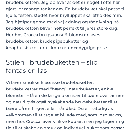
brudebuketten. Jeg oplever at det er noget I ofte har
gjort jer mange tanker om. En brudebuket skal passe til
kjole, festen, stedet hvor brylluppet skal afholdes mm.
Jeg hjælper gerne med vejledning og rådgivning, så
brudebuketten bliver helt perfekt til jeres store dag.
Her hos Crocca brugskunst & blomster laves
brudebuketter, brudepigebuketter og
knaphulsbuketter til konkurrencedygtige priser.
Stilen i brudebuketten – slip
fantasien løs
Vi laver smukke klassiske brudebuketter,
brudebuketter med “hæng”, naturbuketter, enkle
blomster – få enkle lange blomster til bære over armen
og naturligvis også nyskabende brudebuketter til at
bære på en finger, eller håndled. Du er naturligvis
velkommen til at tage et billede med, som inspiration,
men hos Crocca laver vi ikke kopier, men jeg tager mig
tid til at skabe en smuk og individuel buket som passer