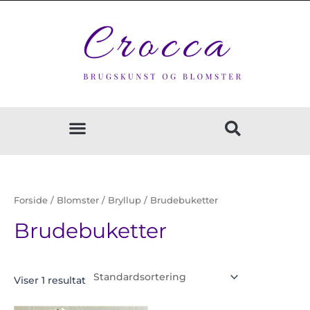
Gå
til
indholdet
Forside
/
Blomster
/
Bryllup
/ Brudebuketter
Brudebuketter
Viser 1 resultat