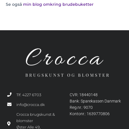
Se også
min blog omkring brudebuketter
Tlf. 4227 6703
CVR: 18440148
Bank: Sparekassen Danmark
info@crocca.dk
Reg.nr.: 9070
Kontonr.: 1639770806
Crocca brugskunst &
blomster
Øster Alle 49,