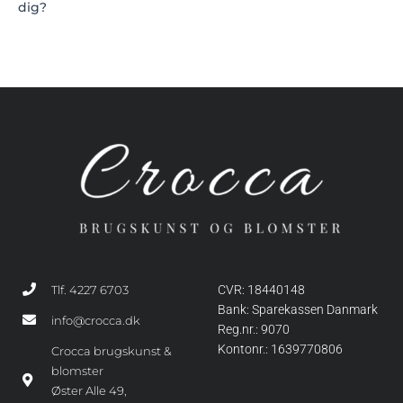
dig?
Tlf. 4227 6703
CVR: 18440148
Bank: Sparekassen Danmark
info@crocca.dk
Reg.nr.: 9070
Kontonr.: 1639770806
Crocca brugskunst &
blomster
Øster Alle 49,