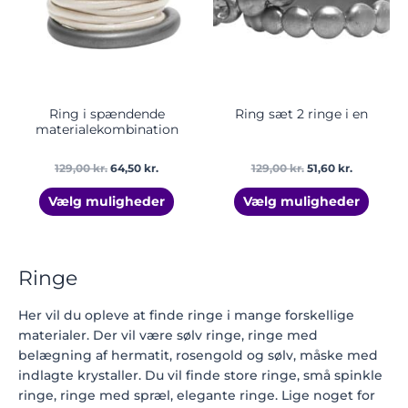
varianter.
varian
Mulighederne
Mulig
kan
kan
vælges
vælge
på
på
varesiden
vares
Ring i spændende
Ring sæt 2 ringe i en
materialekombination
129,00
kr.
64,50
kr.
129,00
kr.
51,60
kr.
Vælg muligheder
Vælg muligheder
Ringe
Her vil du opleve at finde ringe i mange forskellige
materialer. Der vil være sølv ringe, ringe med
belægning af hermatit, rosengold og sølv, måske med
indlagte krystaller. Du vil finde store ringe, små spinkle
ringe, ringe med spræl, elegante ringe. Lige noget for