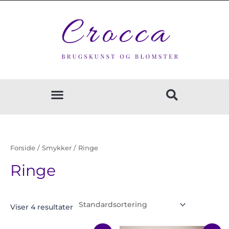
Gå
til
indholdet
Forside
/
Smykker
/ Ringe
Ringe
Viser 4 resultater