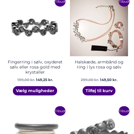
Den
Den
Den
Den
Dette
Tilbud!
Tilbud!
oprindelige
aktuelle
oprindelige
aktuelle
vare
pris
pris
pris
pris
har
var:
er:
var:
er:
199,00 kr..
149,25 kr..
299,00 kr..
149,50 kr.
flere
varianter.
Mulighederne
kan
vælges
på
varesiden
Fingerring i sølv, oxyderet
Halskæde, armbånd og
sølv eller rosa gold med
ring i lys rosa og sølv
krystaller
199,00
kr.
149,25
kr.
299,00
kr.
149,50
kr.
Vælg muligheder
Tilføj til kurv
Den
Den
Den
Den
Dette
Dette
Tilbud!
Tilbud!
oprindelige
aktuelle
oprindelige
aktuelle
vare
vare
pris
pris
pris
pris
har
har
var:
er:
var:
er:
129,00 kr..
64,50 kr..
129,00 kr..
51,60 kr..
flere
flere