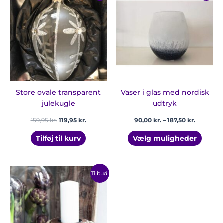
vare
pris
pris
til
har
var:
er:
187,50 kr.
159,95 kr..
119,95 kr..
flere
varian
Mulig
kan
vælge
på
vares
Store ovale transparent
Vaser i glas med nordisk
julekugle
udtryk
159,95
kr.
119,95
kr.
90,00
kr.
–
187,50
kr.
Tilføj til kurv
Vælg muligheder
Prisinterval:
Dette
Tilbud!
431,25 kr.
vare
til
har
621,19 kr.
flere
varianter.