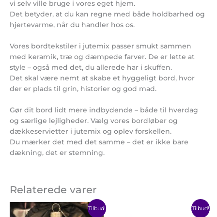
vi selv ville bruge i vores eget hjem.
Det betyder, at du kan regne med både holdbarhed og
hjertevarme, når du handler hos os.
Vores bordtekstiler i jutemix passer smukt sammen
med keramik, træ og dæmpede farver. De er lette at
style – også med det, du allerede har i skuffen.
Det skal være nemt at skabe et hyggeligt bord, hvor
der er plads til grin, historier og god mad.
Gør dit bord lidt mere indbydende – både til hverdag
og særlige lejligheder. Vælg vores bordløber og
dækkeservietter i jutemix og oplev forskellen.
Du mærker det med det samme – det er ikke bare
dækning, det er stemning.
Relaterede varer
Den
Den
Prisinter
Dette
Tilbud!
Tilbud!
oprindelige
aktuelle
90,00 kr.