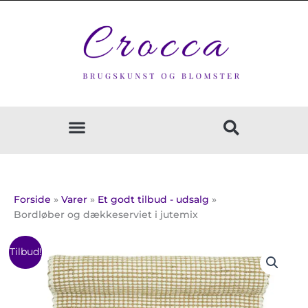
Gå
til
indholdet
Forside
Varer
Et godt tilbud - udsalg
Bordløber og dækkeserviet i jutemix
Prisinterval:
Bordløber
Tilbud!
75,00 kr.
og
til
dækkeserviet
200,00 kr.
i