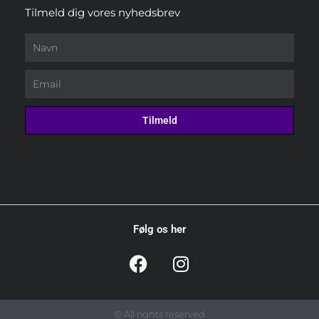
Tilmeld dig vores nyhedsbrev
Navn
Email
Tilmeld
Følg os her
F
I
a
n
c
s
e
t
© All rights reserved