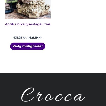
Mulighederne
kan
vælges
på
varesiden
Antik unika lysestage i træ
431,25
kr.
–
621,19
kr.
Vælg muligheder