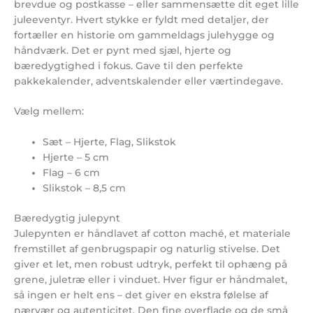
brevdue og postkasse – eller sammensætte dit eget lille
juleeventyr. Hvert stykke er fyldt med detaljer, der
fortæller en historie om gammeldags julehygge og
håndværk. Det er pynt med sjæl, hjerte og
bæredygtighed i fokus. Gave til den perfekte
pakkekalender, adventskalender eller værtindegave.
Vælg mellem:
Sæt – Hjerte, Flag, Slikstok
Hjerte – 5 cm
Flag – 6 cm
Slikstok – 8,5 cm
Bæredygtig julepynt
Julepynten er håndlavet af cotton maché, et materiale
fremstillet af genbrugspapir og naturlig stivelse. Det
giver et let, men robust udtryk, perfekt til ophæng på
grene, juletræ eller i vinduet. Hver figur er håndmalet,
så ingen er helt ens – det giver en ekstra følelse af
nærvær og autenticitet. Den fine overflade og de små