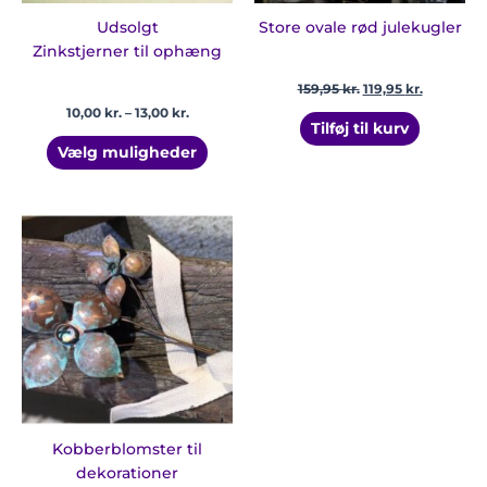
varesiden
Udsolgt
Store ovale rød julekugler
Zinkstjerner til ophæng
159,95
kr.
119,95
kr.
10,00
kr.
–
13,00
kr.
Tilføj til kurv
Vælg muligheder
Prisinterval:
Dette
45,00 kr.
vare
til
har
80,00 kr.
flere
varianter.
Mulighederne
kan
vælges
på
varesiden
Kobberblomster til
dekorationer