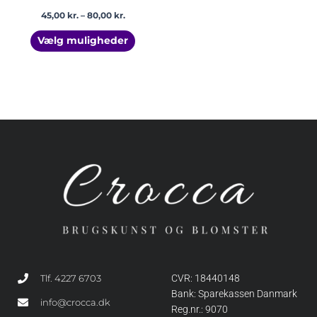
45,00
kr.
–
80,00
kr.
Vælg muligheder
Tlf. 4227 6703
CVR: 18440148
Bank: Sparekassen Danmark
info@crocca.dk
Reg.nr.: 9070