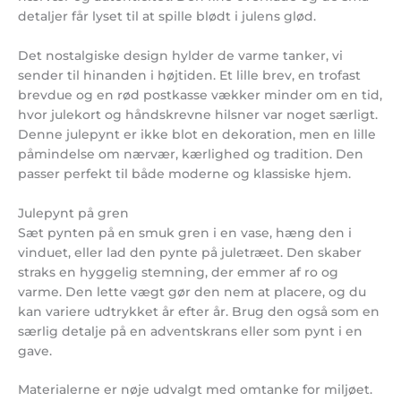
detaljer får lyset til at spille blødt i julens glød.
Det nostalgiske design hylder de varme tanker, vi
sender til hinanden i højtiden. Et lille brev, en trofast
brevdue og en rød postkasse vækker minder om en tid,
hvor julekort og håndskrevne hilsner var noget særligt.
Denne julepynt er ikke blot en dekoration, men en lille
påmindelse om nærvær, kærlighed og tradition. Den
passer perfekt til både moderne og klassiske hjem.
Julepynt på gren
Sæt pynten på en smuk gren i en vase, hæng den i
vinduet, eller lad den pynte på juletræet. Den skaber
straks en hyggelig stemning, der emmer af ro og
varme. Den lette vægt gør den nem at placere, og du
kan variere udtrykket år efter år. Brug den også som en
særlig detalje på en adventskrans eller som pynt i en
gave.
Materialerne er nøje udvalgt med omtanke for miljøet.