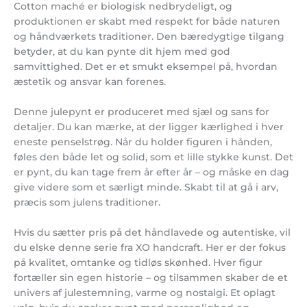
Cotton maché er biologisk nedbrydeligt, og
produktionen er skabt med respekt for både naturen
og håndværkets traditioner. Den bæredygtige tilgang
betyder, at du kan pynte dit hjem med god
samvittighed. Det er et smukt eksempel på, hvordan
æstetik og ansvar kan forenes.
Denne julepynt er produceret med sjæl og sans for
detaljer. Du kan mærke, at der ligger kærlighed i hver
eneste penselstrøg. Når du holder figuren i hånden,
føles den både let og solid, som et lille stykke kunst. Det
er pynt, du kan tage frem år efter år – og måske en dag
give videre som et særligt minde. Skabt til at gå i arv,
præcis som julens traditioner.
Hvis du sætter pris på det håndlavede og autentiske, vil
du elske denne serie fra XO handcraft. Her er der fokus
på kvalitet, omtanke og tidløs skønhed. Hver figur
fortæller sin egen historie – og tilsammen skaber de et
univers af julestemning, varme og nostalgi. Et oplagt