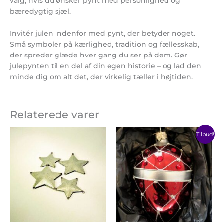
valg, hvis du ønsker pynt med personlighed og
bæredygtig sjæl.
Invitér julen indenfor med pynt, der betyder noget.
Små symboler på kærlighed, tradition og fællesskab,
der spreder glæde hver gang du ser på dem. Gør
julepynten til en del af din egen historie – og lad den
minde dig om alt det, der virkelig tæller i højtiden.
Relaterede varer
Prisinterval:
Den
Den
Dette
Tilbud!
10,00 kr.
oprindelige
aktuelle
vare
til
pris
pris
har
13,00 kr.
var:
er:
159,95 kr..
119,95 kr..
flere
varianter.
Mulighederne
kan
vælges
på