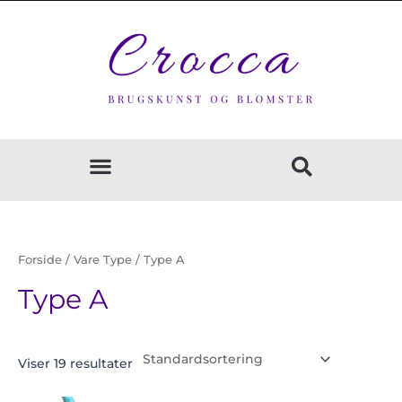
Gå
til
indholdet
Forside
/ Vare Type / Type A
Type A
Viser 19 resultater