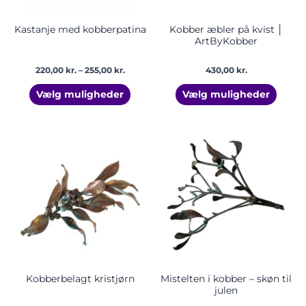
på
på
varesiden
vares
Kastanje med kobberpatina
Kobber æbler på kvist │
ArtByKobber
220,00
kr.
–
255,00
kr.
430,00
kr.
Vælg muligheder
Vælg muligheder
Prisinter
Dette
Dette
435,00 k
vare
vare
til
har
har
475,00 k
flere
flere
varianter.
varian
Mulighederne
Mulig
kan
kan
vælges
vælge
på
på
varesiden
vares
Kobberbelagt kristjørn
Mistelten i kobber – skøn til
julen