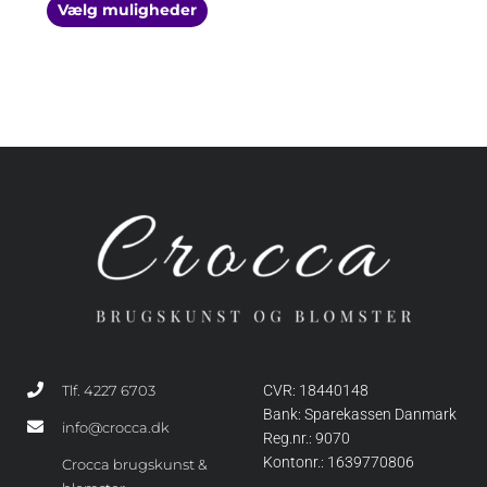
Vælg muligheder
Tlf. 4227 6703
CVR: 18440148
Bank: Sparekassen Danmark
info@crocca.dk
Reg.nr.: 9070
Kontonr.: 1639770806
Crocca brugskunst &