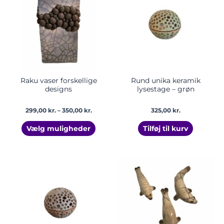
har
350,00 kr.
flere
varianter.
Mulighederne
kan
vælges
på
varesiden
Raku vaser forskellige
Rund unika keramik
designs
lysestage – grøn
299,00
kr.
–
350,00
kr.
325,00
kr.
Vælg muligheder
Tilføj til kurv
Dette
vare
har
flere
varian
Mulig