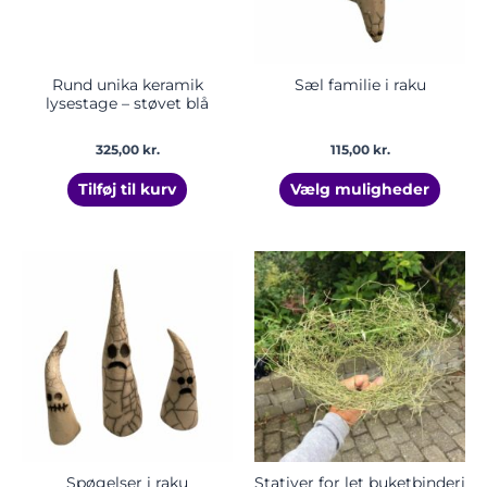
kan
vælge
på
vares
Rund unika keramik
Sæl familie i raku
lysestage – støvet blå
325,00
kr.
115,00
kr.
Tilføj til kurv
Vælg muligheder
Prisinterval:
Dette
Dette
105,00 kr.
vare
vare
til
har
har
125,00 kr.
flere
flere
varianter.
varian
Mulighederne
Mulig
kan
kan
vælges
vælge
på
på
varesiden
vares
Spøgelser i raku
Stativer for let buketbinderi