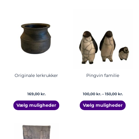
Prisinter
Dette
Dette
100,00 kr
vare
vare
til
har
har
150,00 kr
flere
flere
varianter.
varian
Mulighederne
Mulig
kan
kan
vælges
vælge
på
på
varesiden
vares
Originale lerkrukker
Pingvin familie
169,00
kr.
100,00
kr.
–
150,00
kr.
Vælg muligheder
Vælg muligheder
Prisinterval:
Dette
299,00 kr.
vare
til