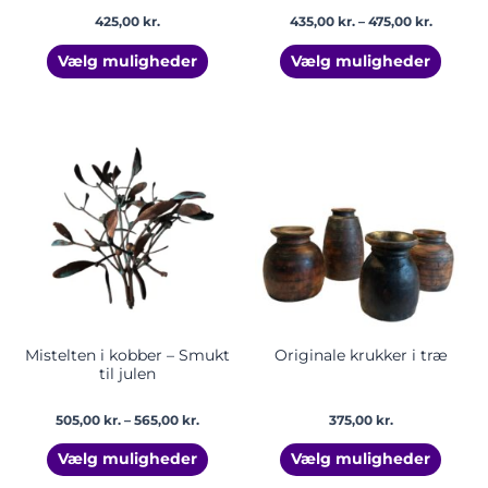
425,00
kr.
435,00
kr.
–
475,00
kr.
Vælg muligheder
Vælg muligheder
Prisinterval:
Dette
Dette
505,00 kr.
vare
vare
til
har
har
565,00 kr.
flere
flere
varianter.
varian
Mulighederne
Mulig
kan
kan
vælges
vælge
på
på
varesiden
vares
Mistelten i kobber – Smukt
Originale krukker i træ
til julen
505,00
kr.
–
565,00
kr.
375,00
kr.
Vælg muligheder
Vælg muligheder