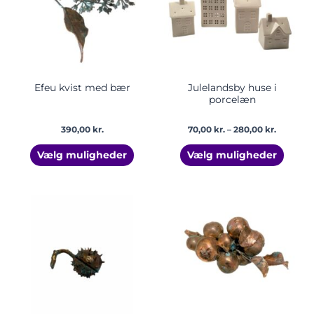
varianter.
varian
Mulighederne
Mulig
kan
kan
vælges
vælge
på
på
varesiden
vares
Efeu kvist med bær
Julelandsby huse i
porcelæn
390,00
kr.
70,00
kr.
–
280,00
kr.
Vælg muligheder
Vælg muligheder
Prisinterval:
Dette
Dette
220,00 kr.
vare
vare
til
har
har
255,00 kr.
flere
flere
varianter.
varian
Mulighederne
Mulig
kan
kan
vælges
vælge