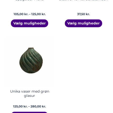
105,00
kr.
–
125,00
kr.
37,50
kr.
Vælg muligheder
Vælg muligheder
Prisinterval:
Dette
125,00 kr.
vare
til
har
280,00 kr.
flere
varianter.
Mulighederne
kan
vælges
på
varesiden
Unika vaser med grøn
glasur
125,00
kr.
–
280,00
kr.