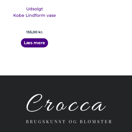
Udsolgt
Kobe Lindform vase
155,00
kr.
Læs mere