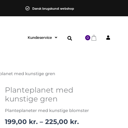
Dansk brugskunst webshop
Kundeservice
0
planet med kunstige gren
Prisinterval:
Planteplanet med
Planteplanet
199,00 kr.
med
kunstige gren
til
kunstige
225,00 kr.
gren
Planteplaneter med kunstige blomster
antal
199,00
kr.
–
225,00
kr.