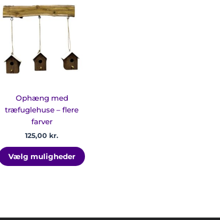
Dette
lle
vare
har
 kr..
flere
varianter.
Mulighederne
kan
vælges
på
Ophæng med
varesiden
træfuglehuse – flere
farver
125,00
kr.
Vælg muligheder