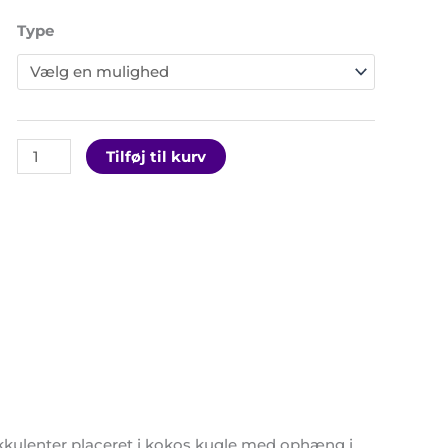
Type
Tilføj til kurv
kulenter placeret i kokos kugle med ophæng i