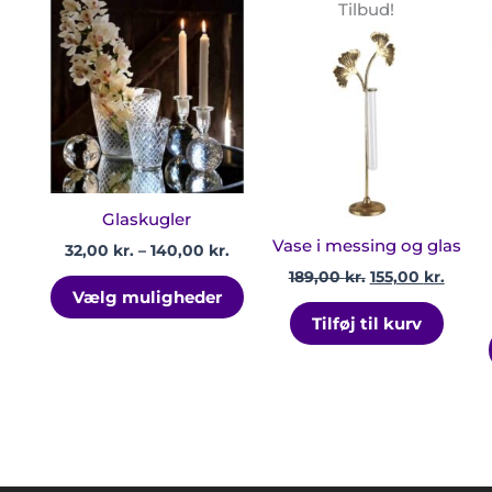
Prisinterval:
Den
Den
Dette
Tilbud!
32,00 kr.
oprindelige
aktue
vare
til
pris
pris
har
140,00 kr.
var:
er:
189,00 kr..
155,00
flere
varianter.
Mulighederne
kan
vælges
på
Glaskugler
varesiden
Vase i messing og glas
32,00
kr.
–
140,00
kr.
189,00
kr.
155,00
kr.
Vælg muligheder
Tilføj til kurv