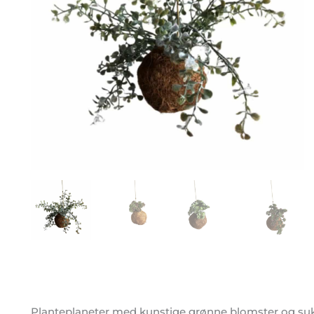
Planteplaneter med kunstige grønne blomster og suk