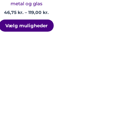
esiden
varesiden
metal og glas
46,75
kr.
–
119,00
kr.
Vælg muligheder