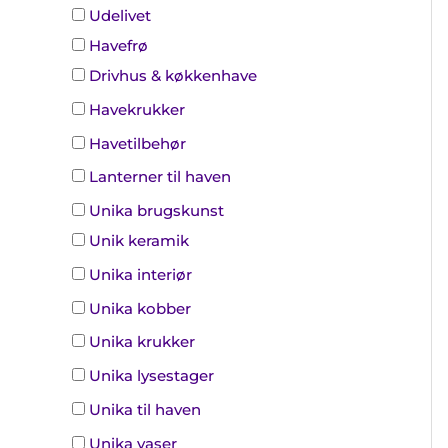
Udelivet
Havefrø
Drivhus & køkkenhave
Havekrukker
Havetilbehør
Lanterner til haven
Unika brugskunst
Unik keramik
Unika interiør
Unika kobber
Unika krukker
Unika lysestager
Unika til haven
Unika vaser