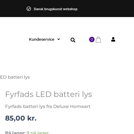
Dansk brugskunst webshop
Kundeservice
0
ED batteri lys
Fyrfads LED batteri lys
Fyrfads
LED
Fyrfads batteri lys fra Deluxe Homeart
batteri
lys
85,00
kr.
antal
På lager:
9 på lager