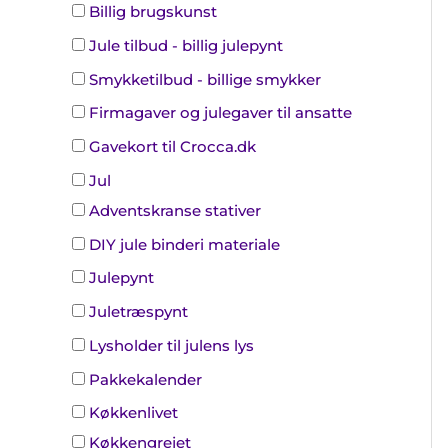
Billig brugskunst
Jule tilbud - billig julepynt
Smykketilbud - billige smykker
Firmagaver og julegaver til ansatte
Gavekort til Crocca.dk
Jul
Adventskranse stativer
DIY jule binderi materiale
Julepynt
Juletræspynt
Lysholder til julens lys
Pakkekalender
Køkkenlivet
Køkkengrejet