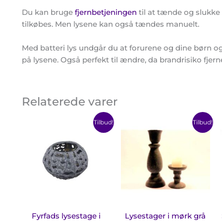
Du kan bruge
fjernbetjeningen
til at tænde og slukke 
tilkøbes. Men lysene kan også tændes manuelt.
Med batteri lys undgår du at forurene og dine børn 
på lysene. Også perfekt til ændre, da brandrisiko fjern
Relaterede varer
Den
Den
Prisin
Det
Tilbud!
Tilbud!
oprindelige
aktuelle
37,50 
var
pris
pris
til
har
var:
er:
60,00 
55,00 kr..
39,00 kr..
fler
var
Mul
ka
væl
på
Fyrfads lysestage i
Lysestager i mørk grå