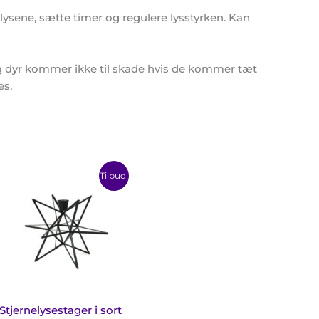
lysene, sætte timer og regulere lysstyrken. Kan
og dyr kommer ikke til skade hvis de kommer tæt
es.
terval:
Prisinterval:
te
Dette
Tilbud!
kr.
46,75 kr.
e
vare
til
har
kr.
119,00 kr.
e
flere
ianter.
varianter.
ighederne
Mulighederne
n
kan
ges
vælges
på
Stjernelysestager i sort