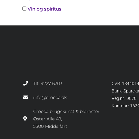
Vin og spiritus
Tlf. 4227 6703
CVR: 184401
Bank: Sparek
info@crocca.dk
Reg.nr.: 9070
Kontonr.: 16
Crocca brugskunst & blomster
Øster Alle 49,
5500 Middelfart