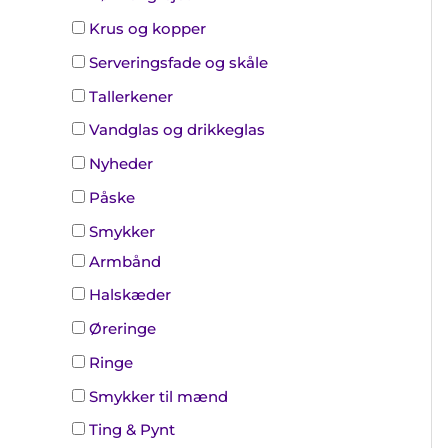
Krus og kopper
Serveringsfade og skåle
Tallerkener
Vandglas og drikkeglas
Nyheder
Påske
Smykker
Armbånd
Halskæder
Øreringe
Ringe
Smykker til mænd
Ting & Pynt