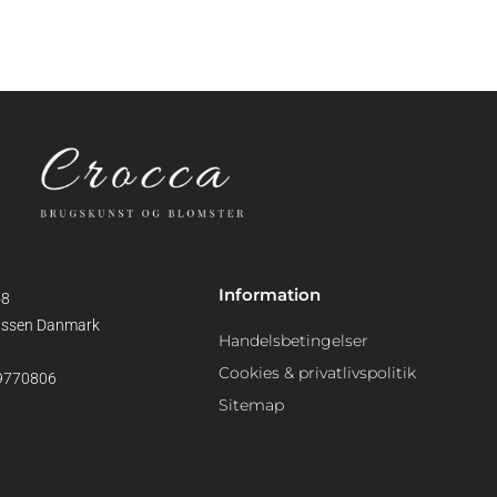
Information
48
assen Danmark
Handelsbetingelser
Cookies & privatlivspolitik
39770806
Sitemap