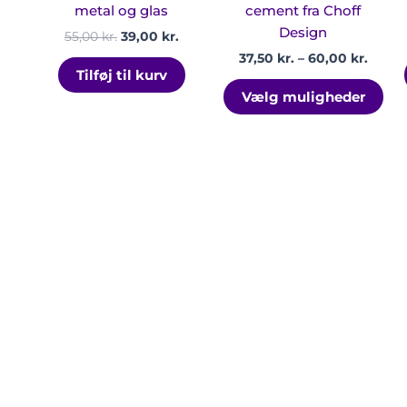
var
metal og glas
cement fra Choff
Design
55,00
kr.
39,00
kr.
37,50
kr.
–
60,00
kr.
Tilføj til kurv
Vælg muligheder