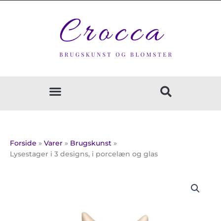
Gå
til
indholdet
Forside
Varer
Brugskunst
Lysestager i 3 designs, i porcelæn og glas
Prisinterval:
Lysestager
7,00 kr.
i
til
3
10,00 kr.
designs,