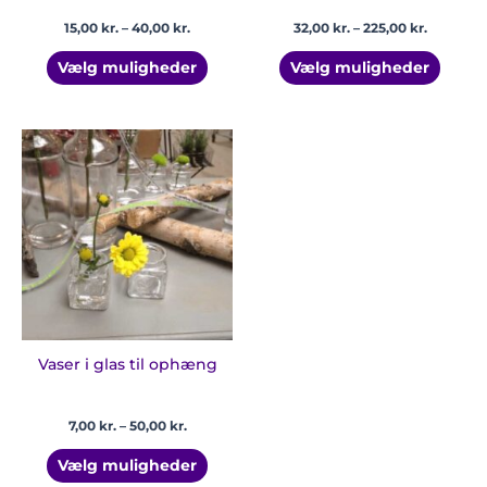
15,00
kr.
–
40,00
kr.
32,00
kr.
–
225,00
kr.
Vælg muligheder
Vælg muligheder
Prisinterval:
Dette
7,00 kr.
vare
til
har
50,00 kr.
flere
varianter.
Mulighederne
kan
vælges
på
varesiden
Vaser i glas til ophæng
7,00
kr.
–
50,00
kr.
Vælg muligheder