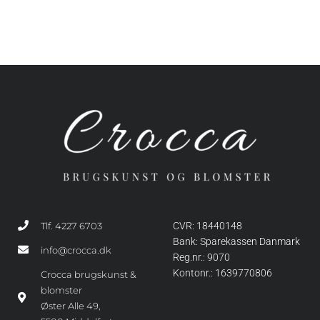
Tlf. 4227 6703
CVR: 18440148
Bank: Sparekassen Danmark
info@crocca.dk
Reg.nr.: 9070
Kontonr.: 1639770806
Crocca brugskunst &
blomster
Øster Alle 49,