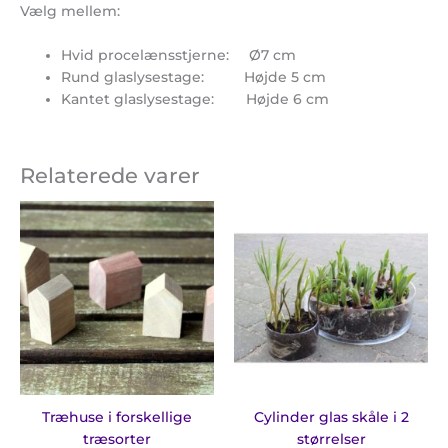
Vælg mellem:
Hvid procelænsstjerne: Ø7 cm
Rund glaslysestage: Højde 5 cm
Kantet glaslysestage: Højde 6 cm
Relaterede varer
Prisinterval:
Prisinter
Dette
Dette
15,00 kr.
32,00 kr.
vare
vare
til
til
har
har
40,00 kr.
225,00 kr
flere
flere
varianter.
varian
Mulighederne
Mulig
kan
kan
vælges
vælge
på
på
varesiden
vares
Træhuse i forskellige
Cylinder glas skåle i 2
træsorter
størrelser