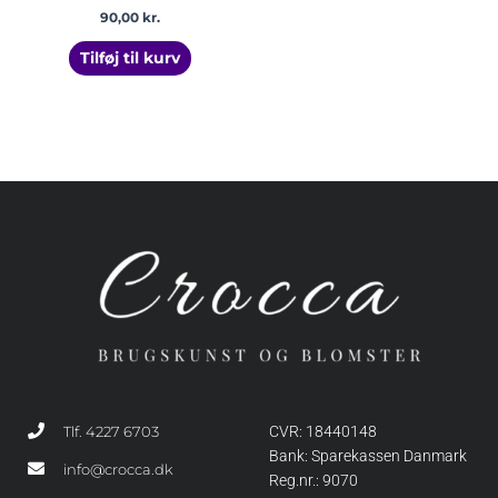
90,00
kr.
Tilføj til kurv
Tlf. 4227 6703
CVR: 18440148
Bank: Sparekassen Danmark
info@crocca.dk
Reg.nr.: 9070