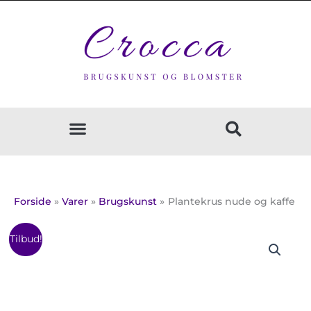
Gå
til
indholdet
Forside
Varer
Brugskunst
Plantekrus nude og kaffe
Prisinterval:
Plantekrus
Tilbud!
10,40 kr.
nude
til
og
13,60 kr.
kaffe
antal