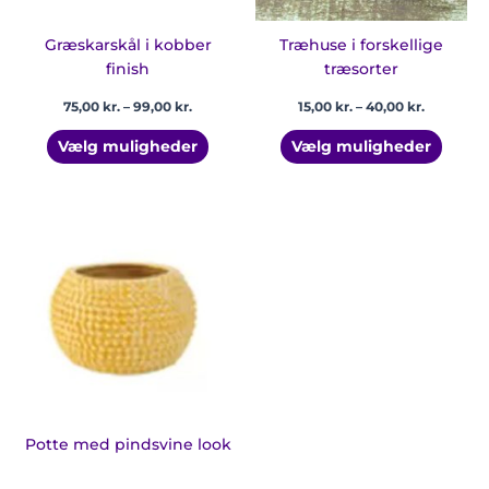
på
på
varesiden
vares
Græskarskål i kobber
Træhuse i forskellige
finish
træsorter
75,00
kr.
–
99,00
kr.
15,00
kr.
–
40,00
kr.
Vælg muligheder
Vælg muligheder
Potte med pindsvine look