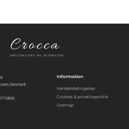
Information
48
assen Danmark
Handelsbetingelser
Cookies & privatlivspolitik
39770806
Sitemap