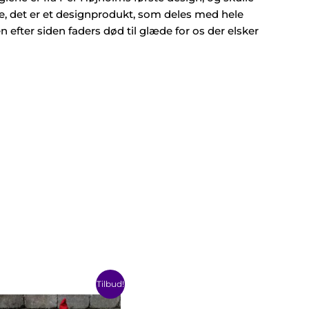
ke, det er et designprodukt, som deles med hele
fter siden faders død til glæde for os der elsker
Den
Den
te
Tilbud!
oprindelige
aktuelle
e
pris
pris