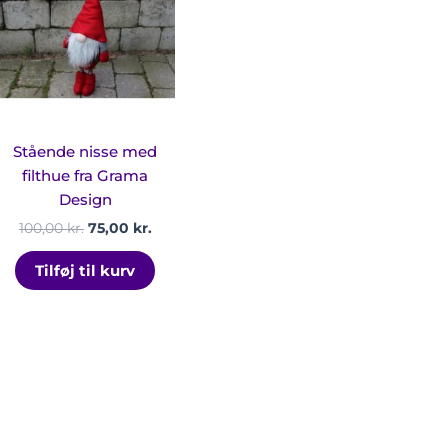
var:
er:
100,00 kr..
75,00 kr..
e
ianter.
ighederne
n
ges
Stående nisse med
esiden
filthue fra Grama
Design
100,00
kr.
75,00
kr.
Tilføj til kurv