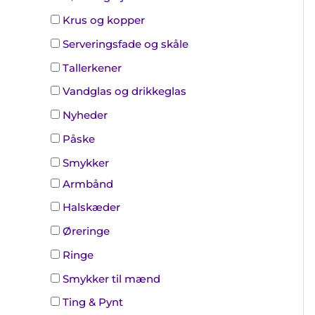
Krus og kopper
Serveringsfade og skåle
Tallerkener
Vandglas og drikkeglas
Nyheder
Påske
Smykker
Armbånd
Halskæder
Øreringe
Ringe
Smykker til mænd
Ting & Pynt