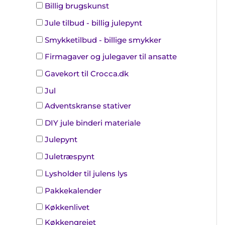
Billig brugskunst
Jule tilbud - billig julepynt
Smykketilbud - billige smykker
Firmagaver og julegaver til ansatte
Gavekort til Crocca.dk
Jul
Adventskranse stativer
DIY jule binderi materiale
Julepynt
Juletræspynt
Lysholder til julens lys
Pakkekalender
Køkkenlivet
Køkkengrejet