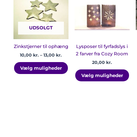
har
har
13,00 kr.
flere
fler
varianter.
var
Mulighederne
Mul
UDSOLGT
kan
ka
vælges
væl
på
på
Zinkstjerner til ophæng
Lysposer til fyrfadslys i
varesiden
var
2 farver fra Cozy Room
10,00
kr.
–
13,00
kr.
20,00
kr.
Vælg muligheder
Vælg muligheder