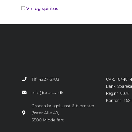
Vin og spiritus
Tlf. 4227 6703
CVR: 184401
Bank: Sparek
info@crocca.dk
Reg.nr.: 9070
Kontonr.: 16
Crocca brugskunst & blomster
Øster Alle 49,
5500 Middelfart