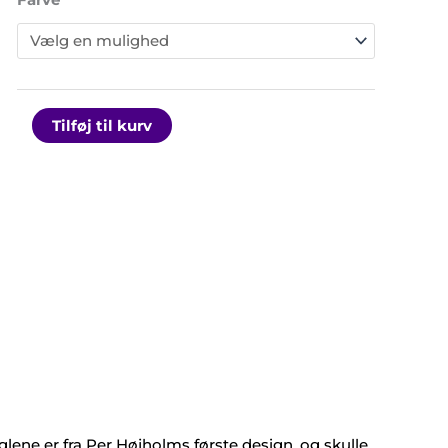
Tilføj til kurv
lene er fra Per Højholms første design, og skulle