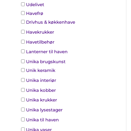
Udelivet
Havefrø
Drivhus & køkkenhave
Havekrukker
Havetilbehør
Lanterner til haven
Unika brugskunst
Unik keramik
Unika interiør
Unika kobber
Unika krukker
Unika lysestager
Unika til haven
Unika vaser