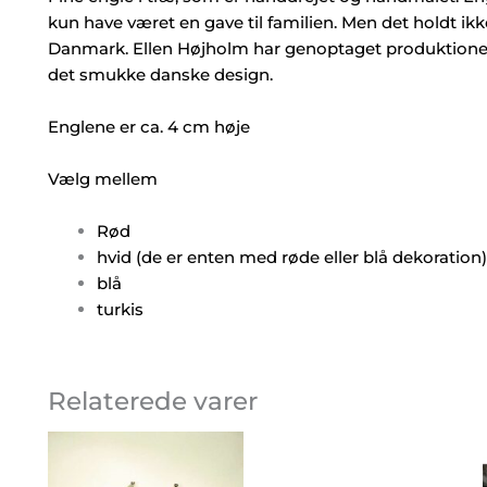
kun have været en gave til familien. Men det holdt ik
Danmark. Ellen Højholm har genoptaget produktionen e
det smukke danske design.
Englene er ca. 4 cm høje
Vælg mellem
Rød
hvid (de er enten med røde eller blå dekoration)
blå
turkis
Relaterede varer
Prisinterval:
Dette
Det
10,00 kr.
vare
var
til