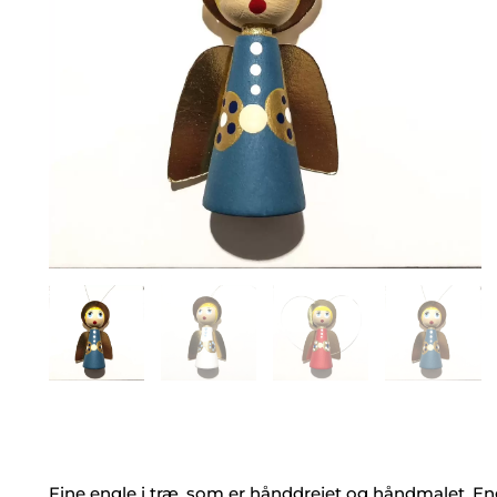
Fine engle i træ, som er hånddrejet og håndmalet. Eng