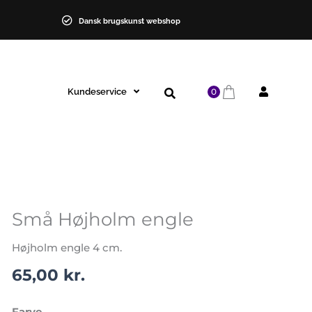
Dansk brugskunst webshop
Kundeservice
0
Små Højholm engle
Små
Højholm
Højholm engle 4 cm.
engle
antal
65,00
kr.
Farve