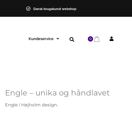
Dansk brugskunst webshop
Kundeservice
0
Engle – unika og håndlavet
Engle
-
Engle i Højholm design.
unika
og
håndlavet
antal