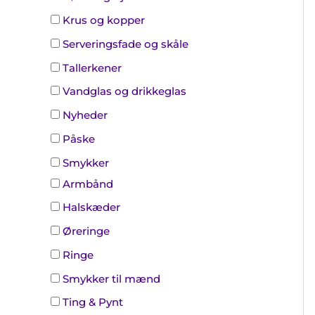
Krus og kopper
Serveringsfade og skåle
Tallerkener
Vandglas og drikkeglas
Nyheder
Påske
Smykker
Armbånd
Halskæder
Øreringe
Ringe
Smykker til mænd
Ting & Pynt