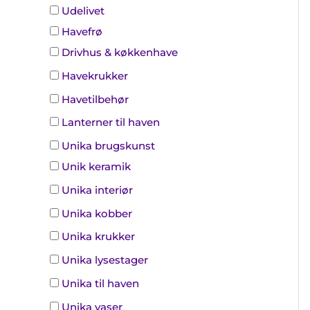
Udelivet
Havefrø
Drivhus & køkkenhave
Havekrukker
Havetilbehør
Lanterner til haven
Unika brugskunst
Unik keramik
Unika interiør
Unika kobber
Unika krukker
Unika lysestager
Unika til haven
Unika vaser