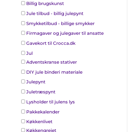
Billig brugskunst
Jule tilbud - billig julepynt
Smykketilbud - billige smykker
Firmagaver og julegaver til ansatte
Gavekort til Crocca.dk
Jul
Adventskranse stativer
DIY jule binderi materiale
Julepynt
Juletræspynt
Lysholder til julens lys
Pakkekalender
Køkkenlivet
Køkkengrejet