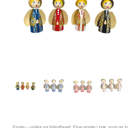
Engle – unika og håndlavet. Fine engle i træ, som er 