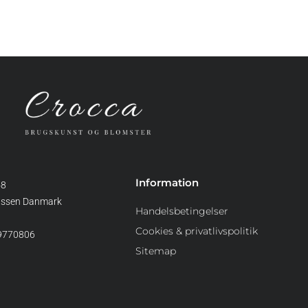
Information
48
assen Danmark
Handelsbetingelser
Cookies & privatlivspolitik
39770806
Sitemap