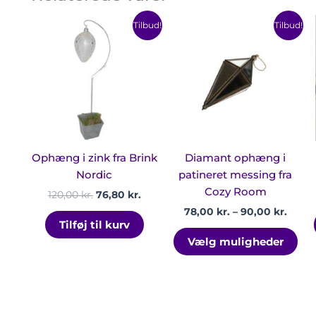
Den
Den
Prisin
Det
Tilbud!
Tilbud!
oprindelige
aktuelle
78,00
var
pris
pris
til
har
var:
er:
90,00
120,00 kr..
76,80 kr..
fler
var
Mul
ka
væl
på
Ophæng i zink fra Brink
Diamant ophæng i
var
Nordic
patineret messing fra
Cozy Room
120,00
kr.
76,80
kr.
78,00
kr.
–
90,00
kr.
Tilføj til kurv
Vælg muligheder