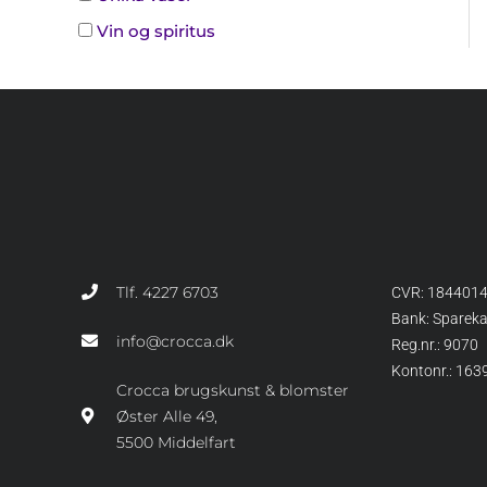
Vin og spiritus
Tlf. 4227 6703
CVR: 184401
Bank: Sparek
info@crocca.dk
Reg.nr.: 9070
Kontonr.: 16
Crocca brugskunst & blomster
Øster Alle 49,
5500 Middelfart