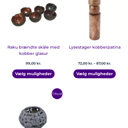
har
har
87,00 kr.
flere
flere
varianter.
varian
Mulighederne
Mulig
kan
kan
vælges
vælge
på
på
varesiden
vares
Raku brændte skåle med
Lysestager kobberpatina
kobber glasur
99,00
kr.
72,00
kr.
–
87,00
kr.
Vælg muligheder
Vælg muligheder
Den
Den
Tilbud!
oprindelige
aktuelle
pris
pris
var:
er:
55,00 kr..
39,00 kr..