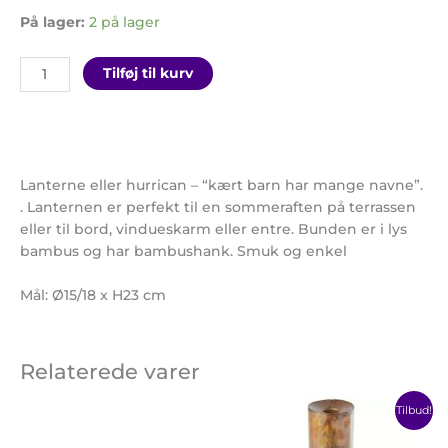
På lager:
2 på lager
Tilføj til kurv
Lanterne eller hurrican – “kært barn har mange navne”.
. Lanternen er perfekt til en sommeraften på terrassen
eller til bord, vindueskarm eller entre. Bunden er i lys
bambus og har bambushank. Smuk og enkel
Mål: Ø15/18 x H23 cm
Relaterede varer
Prisinterv
Dette
Dette
Tilbud!
72,00 kr.
vare
vare
til