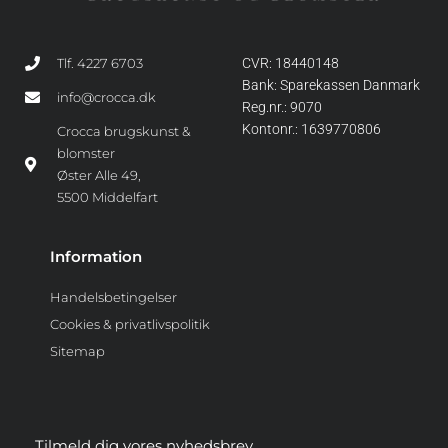
Tlf. 4227 6703
CVR: 18440148
Bank: Sparekassen Danmark
info@crocca.dk
Reg.nr.: 9070
Kontonr.: 1639770806
Crocca brugskunst &
blomster
Øster Alle 49,
5500 Middelfart
Information
Handelsbetingelser
Cookies & privatlivspolitik
Sitemap
Tilmeld dig vores nyhedsbrev