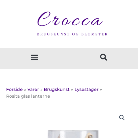
Gå
til
indholdet
Forside
Varer
Brugskunst
Lysestager
Rosita glas lanterne
Rosita
glas
lanterne
antal