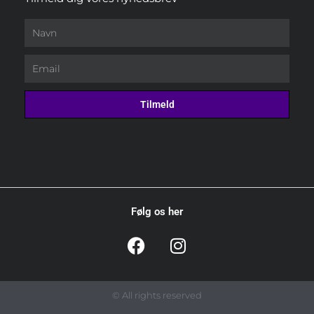
Navn
Email
Tilmeld
Følg os her
F
I
a
n
c
s
e
t
© All rights reserved