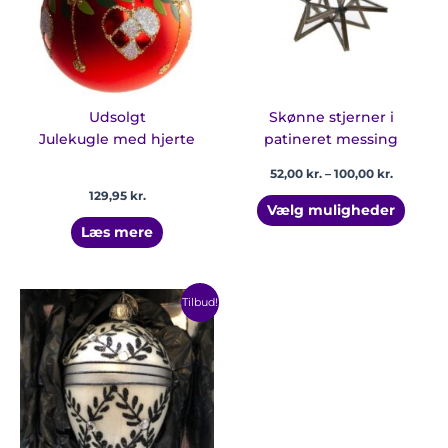
Mulig
kan
vælge
på
vares
Udsolgt
Skønne stjerner i
Julekugle med hjerte
patineret messing
52,00
kr.
–
100,00
kr.
129,95
kr.
Vælg muligheder
Læs mere
Den
Den
Tilbud!
oprindelige
aktuelle
pris
pris
var:
er:
159,95 kr..
119,95 kr..