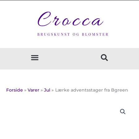
Gå
til
indholdet
Forside
Varer
Jul
Lærke adventsstager fra Bgreen
Prisinterval:
Lærke
120,00 kr.
adventsstager
til
fra
145,00 kr.
Bgreen
antal