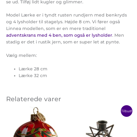
se ud. Tilføj lidt kugler og glimmer.
Model Lærke er i tyndt rusten rundjern med benkryds
og 4 lysholder til stagelys. Højde 8 cm. Vi fører også
Linnea modellen, som er en mere traditionel
adventskrans med 4 ben, som også er lysholder
. Men
stadig er det i rustik jern, som er super let at pynte.
Vælg mellem:
Lærke 28 cm
Lærke 32 cm
Relaterede varer
Prisinter
Dette
Tilbud!
52,00 kr.
vare
til
har
100,00 kr
flere
varian