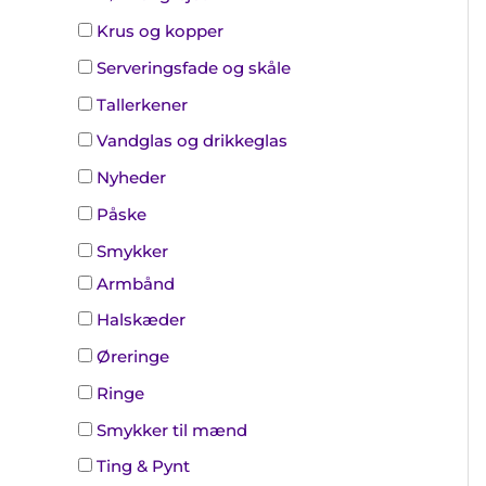
Krus og kopper
Serveringsfade og skåle
Tallerkener
Vandglas og drikkeglas
Nyheder
Påske
Smykker
Armbånd
Halskæder
Øreringe
Ringe
Smykker til mænd
Ting & Pynt