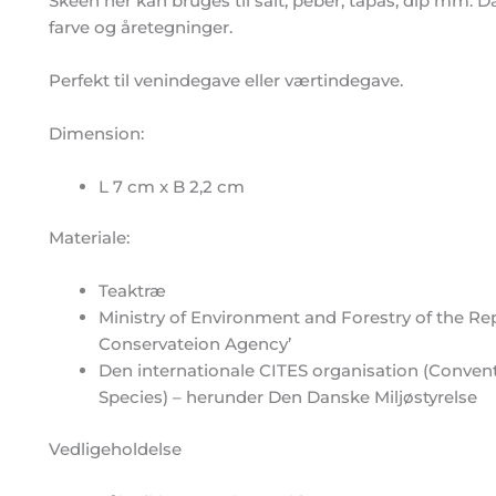
Skeen her kan bruges til salt, peber, tapas, dip mm. Da 
farve og åretegninger.
Perfekt til venindegave eller værtindegave.
Dimension:
L 7 cm x B 2,2 cm
Materiale:
Teaktræ
Ministry of Environment and Forestry of the Re
Conservateion Agency’
Den internationale CITES organisation (Conven
Species) – herunder Den Danske Miljøstyrelse
Vedligeholdelse