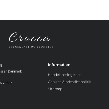
Information
48
assen Danmark
Handelsbetingelser
Cookies & privatlivspolitik
39770806
Sitemap