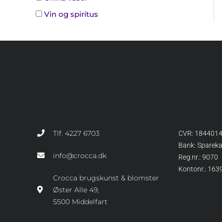
Vin og spiritus
Tlf. 4227 6703
CVR: 184401
Bank: Sparek
info@crocca.dk
Reg.nr.: 9070
Kontonr.: 16
Crocca brugskunst & blomster
Øster Alle 49,
5500 Middelfart