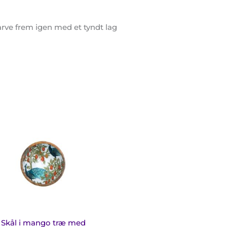
farve frem igen med et tyndt lag
nterval:
te
 kr.
e
0 kr.
e
ianter.
ighederne
n
ges
Skål i mango træ med