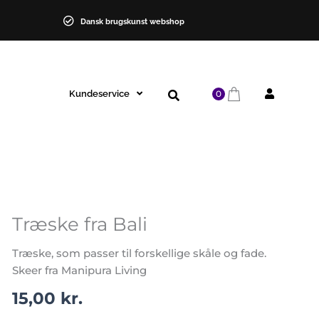
Dansk brugskunst webshop
Kundeservice
0
Træske fra Bali
Træske
fra
Træske, som passer til forskellige skåle og fade.
Bali
Skeer fra Manipura Living
antal
15,00
kr.