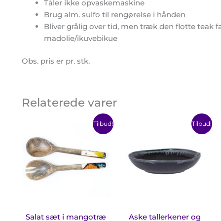
Tåler ikke opvaskemaskine
Brug alm. sulfo til rengørelse i hånden
Bliver grålig over tid, men træk den flotte teak 
madolie/ikuvebikue
Obs. pris er pr. stk.
Relaterede varer
Den
Den
Prisi
Dette
Det
Tilbud!
Tilbud!
oprindelige
aktuelle
72,00
vare
var
pris
pris
til
har
har
var:
er:
100,0
120,00 kr..
100,00 kr..
flere
fler
varianter.
var
Mulighederne
Mul
kan
ka
vælges
væl
på
på
Salat sæt i mangotræ
Aske tallerkener og