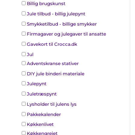
Billig brugskunst
Jule tilbud - billig julepynt
Smykketilbud - billige smykker
Firmagaver og julegaver til ansatte
Gavekort til Crocca.dk
Jul
Adventskranse stativer
DIY jule binderi materiale
Julepynt
Juletræspynt
Lysholder til julens lys
Pakkekalender
Køkkenlivet
Køkkengrejet