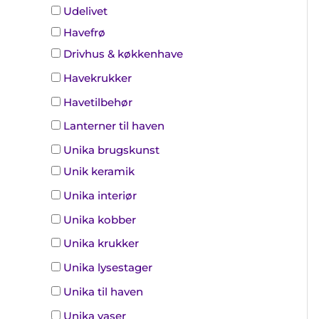
Udelivet
Havefrø
Drivhus & køkkenhave
Havekrukker
Havetilbehør
Lanterner til haven
Unika brugskunst
Unik keramik
Unika interiør
Unika kobber
Unika krukker
Unika lysestager
Unika til haven
Unika vaser