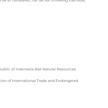
de er håndlavet, har de lidt forskellig størrelse,
public of Indonesia Bali Natural Resources
tion of International Trade and Endangered