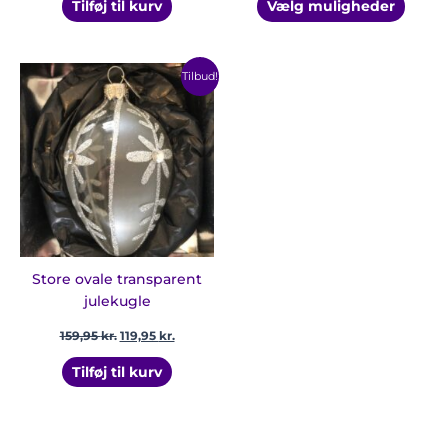
Tilføj til kurv
Vælg muligheder
Den
Den
Tilbud!
oprindelige
aktuelle
pris
pris
var:
er:
159,95 kr..
119,95 kr..
Store ovale transparent
julekugle
159,95
kr.
119,95
kr.
Tilføj til kurv