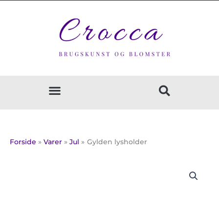
Gå
til
indholdet
Forside
Varer
Jul
Gylden lysholder
Gylden
lysholder
antal