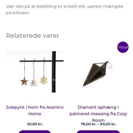
Vær obs på at bestilling er enkelt stk. uanset mængde
på billedet
Relaterede varer
Prisinterv
Dette
Tilbud!
78,00 kr.
vare
til
har
90,00 kr.
flere
varian
Mulig
kan
vælge
på
vares
Julepynt i horn fra Acentro
Diamant ophæng i
Home
patineret messing fra Cozy
Room
30,00
kr.
78,00
kr.
–
90,00
kr.