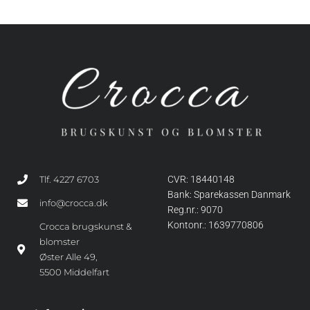
Tlf. 4227 6703
CVR: 18440148
Bank: Sparekassen Danmark
info@crocca.dk
Reg.nr.: 9070
Kontonr.: 1639770806
Crocca brugskunst &
blomster
Øster Alle 49,
5500 Middelfart