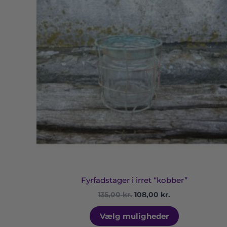
har
var:
er:
135,00 kr..
108,00 kr..
flere
varianter.
Muligheder
kan
vælges
på
varesiden
Fyrfadstager i irret “kobber”
135,00
kr.
108,00
kr.
Vælg muligheder