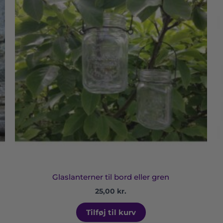
ne
Glaslanterner til bord eller gren
25,00
kr.
Tilføj til kurv