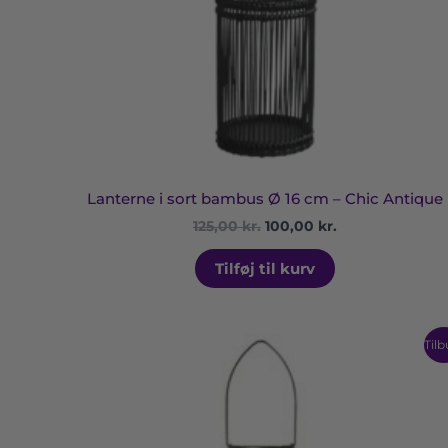
Lanterne i sort bambus Ø 16 cm – Chic Antique
125,00
kr.
100,00
kr.
Tilføj til kurv
Den
Den
Tilb
oprindelige
aktuelle
pris
pris
var:
er:
145,00 kr..
100,00 kr..