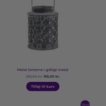
Metal lanterne i gråligt metal
235,00
kr.
195,00
kr.
Tilføj til kurv
Prisinterval:
Dette
Tilbud!