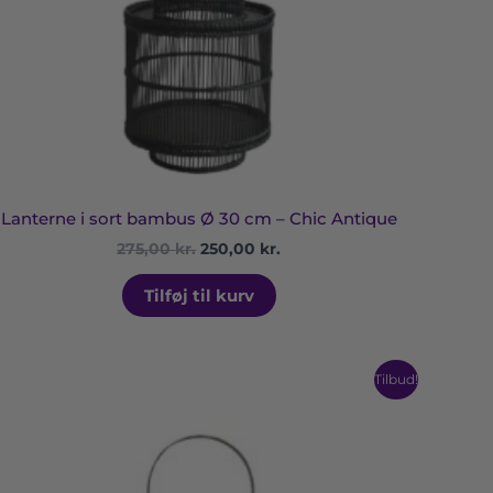
Lanterne i sort bambus Ø 30 cm – Chic Antique
275,00
kr.
250,00
kr.
Tilføj til kurv
Den
Den
Tilbud!
oprindelige
aktuelle
pris
pris
var:
er:
235,00 kr..
195,00 kr..