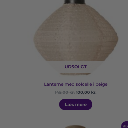
UDSOLGT
Lanterne med solcelle i beige
145,00
kr.
100,00
kr.
Læs mere
Den
Den
Tilb