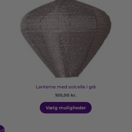
Mulighederne
kan
vælges
på
varesiden
Lanterne med solcelle i grå
100,00
kr.
Vælg muligheder
ud!