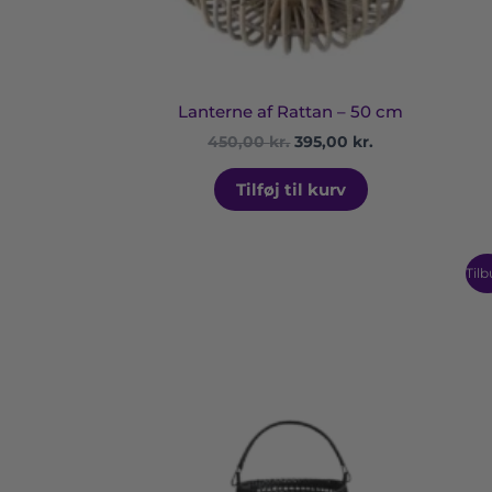
Lanterne af Rattan – 50 cm
450,00
kr.
395,00
kr.
Tilføj til kurv
Den
Den
Tilb
oprindelige
aktuelle
pris
pris
var:
er:
125,00 kr..
100,00 kr..