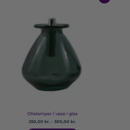
250,00 kr.
vare
til
har
300,00 kr.
flere
varianter.
Mulighederne
kan
vælges
på
varesiden
Olielamper / vase i glas
250,00
kr.
–
300,00
kr.