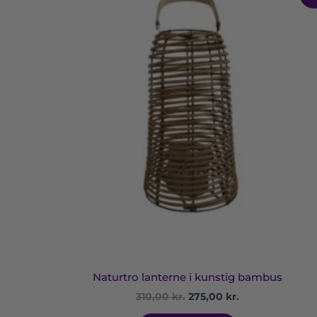
oprindelige
aktuelle
pris
pris
var:
er:
310,00 kr..
275,00 kr..
Naturtro lanterne i kunstig bambus
310,00
kr.
275,00
kr.