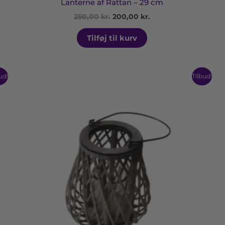
Lanterne af Rattan – 29 cm
250,00
kr.
200,00
kr.
Tilføj til kurv
Prisinterval:
Dette
ud!
Tilbud!
40,00 kr.
vare
til
har
90,00 kr.
flere
varianter.
Mulighederne
kan
vælges
på
varesiden