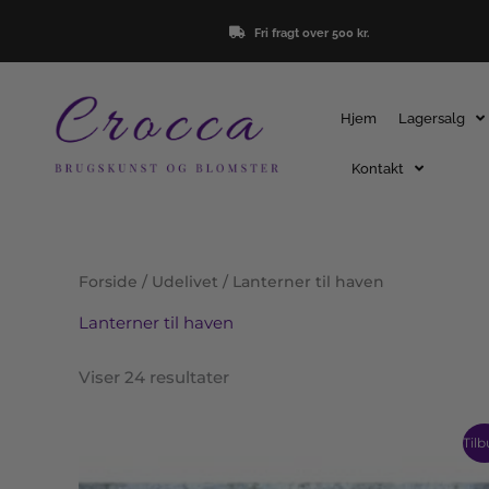
Gå
Fri fragt over 500 kr.
til
indholdet
Hjem
Lagersalg
Kontakt
Forside
/
Udelivet
/ Lanterner til haven
Lanterner til haven
Viser 24 resultater
Den
Den
Dette
Tilb
oprindelige
aktuelle
vare
pris
pris