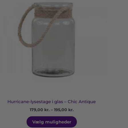
har
195,00 kr.
flere
varianter.
Mulighederne
kan
vælges
på
varesiden
Hurricane-lysestage i glas – Chic Antique
179,00
kr.
–
195,00
kr.
Vælg muligheder