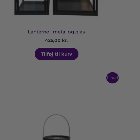
Lanterne i metal og glas
425,00
kr.
Tilføj til kurv
Den
Den
Tilbud!
oprindelige
aktuelle
pris
pris
var:
er:
275,00 kr..
250,00 kr..