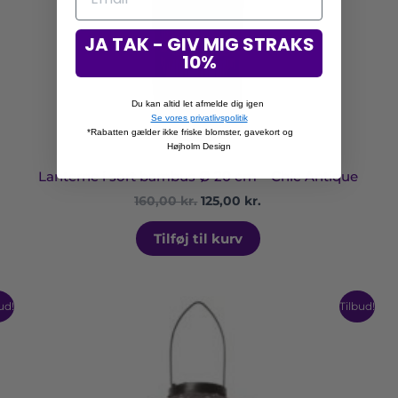
JA TAK - GIV MIG STRAKS
10%
Du kan altid let afmelde dig igen
Se vores privatlivspolitik
*Rabatten gælder ikke friske blomster, gavekort og
Højholm Design
Lanterne i sort bambus Ø 20 cm – Chic Antique
160,00
kr.
125,00
kr.
Tilføj til kurv
Dette
ud!
Tilbud!
vare
har
flere
varianter.